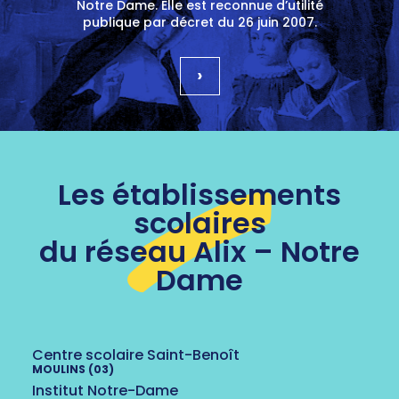
Notre Dame. Elle est reconnue d’utilité
publique par décret du 26 juin 2007.
›
Les établissements
scolaires
du réseau Alix – Notre
Dame
Centre scolaire Saint-Benoît
MOULINS (03)
Institut Notre-Dame