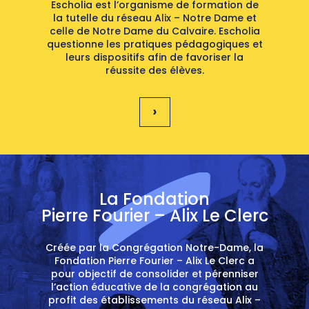
Escholia est l’organisme de formation de
la tutelle du réseau Alix – Notre Dame et
celle de Notre Dame du Calvaire.
Escholia
questionne les pratiques pédagogiques et
leurs dispositifs afin de favoriser la
réussite des élèves.
›
La Fondation
Pierre Fourier – Alix Le Clerc
Créée par la Congrégation Notre-Dame, la
Fondation Pierre Fourier – Alix Le Clerc a
pour objectif de consolider et pérenniser
l’action éducative de la congrégation au
profit des établissements du réseau Alix –