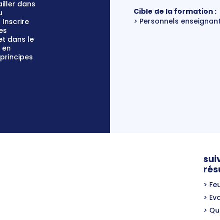
iller dans
Cible de la formation :
u
Personnels enseignan
Inscrire
es
t dans le
 en
principes
sui
rés
Fe
Ev
Qu