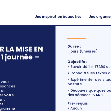
Une inspiration éducative
Une organis
Durée :
R LA MISE EN
1 jours (6heures)
 1 journée –
Objectifs :
Savoir définir l’EARS et
Connaître les textes q
Expérimenter des situa
 vous
posture
issances
Découvrir quelques out
 et
des séances EVAR-S
er votre
ons
Pré-requis :
es
Aucun
rogramme